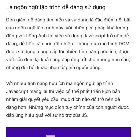
Là ngôn ngữ lập trình dễ dàng sử dụng
Đơn giản, dễ dàng tìm hiểu và sử dụng là đặc điểm nổi bật
của ngôn ngữ lập trình này. Với những cú pháp khá tương
đồng với tiếng Anh thì việc sử dụng Javascript trở nên dễ
dàng, dễ tiếp cận hơn rất nhiều. Thông qua mô hình DOM
được sử dụng, cung cấp tới nhiều tính năng hữu ích, được
viết sẵn đem lại khả năng đáp ứng tốt cho những nhu cầu,
những đòi hỏi khác nhau từ phía người dùng.
Với nhiều tính năng hữu ích mà ngôn ngữ lập trình
Javascript mang lại thì việc có thể phát triển kịch bản
nhằm giải quyết yêu cầu, mục đích nào đó trở nên dễ
dàng hơn. Những mục đích tùy chính của con người được
đáp ứng hiệu quả với sự hỗ trợ của JS.