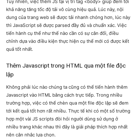
Tuy nhiên, việc thêm JS tại vị trí tag <body> giúp đem tới
khả năng tăng tốc độ tải vô cùng hiệu quả. Lúc này, nội
dung của trang web sẽ được tải nhanh chóng hơn, lúc này
thì JavaScript sẽ được parsed đầy đủ và chuẩn xác. Việc
tiến hành cụ thể như thế nào cần có sự cân đối, điều
chỉnh dựa vào điều kiện thực hiện cụ thể mới có được kết
quả tốt nhất.
Thêm Javascript trong HTML qua một file độc
lập
Không phải lúc nào chúng ta cũng có thể tiến hành thêm
Javascript vào HTML bằng cách trực tiếp. Trong nhiều
trường hợp, việc có thể chèn qua một file độc lập sẽ đem
tới kết quả tốt hơn rất nhiều. Thực tế khi có một số trường
hợp một vài JS scripts đòi hỏi người dùng sử dụng ở
nhiều trang khác nhau thì đây là giải pháp thích hợp nhất
nên cân nhắc lựa chọn.