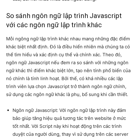
So sánh ngôn ngữ lập trình Javascript
với các ngôn ngữ lập trình khác
Mỗi ngông ngữ lập trình khác nhau mang những đặc điểm
khác biệt nhất định. Đó là điều hiển nhiên mà chúng ta có
thể tìm hiểu và xác định cụ thể và chính xác. Theo đó,
ngôn ngữ Javascript nếu đem ra so sánh với những ngôn
ngữ khác thì điểm khác biệt lớn, tạo nên tính phổ biến của
nó chính là tính linh hoạt. Bởi thế, có khá nhiều các lập
trình viên lựa chọn Javascript trở thành ngôn ngữ chính,
sử dụng các ngôn ngữ khác là phụ, bổ sung khi cần thiết.
Ngôn ngữ Javascript: Với ngôn ngữ lập trình này đảm
bảo giúp tăng hiệu quả tương tác trên website ở mức
tốt nhất. Với Script này khi hoạt động trên các trình
duyệt của người dùng, thay vì sử dụng trên các server