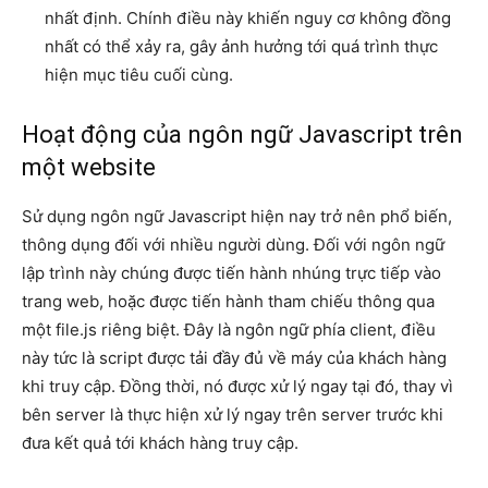
nhất định. Chính điều này khiến nguy cơ không đồng
nhất có thể xảy ra, gây ảnh hưởng tới quá trình thực
hiện mục tiêu cuối cùng.
Hoạt động của ngôn ngữ Javascript trên
một website
Sử dụng ngôn ngữ Javascript hiện nay trở nên phổ biến,
thông dụng đối với nhiều người dùng. Đối với ngôn ngữ
lập trình này chúng được tiến hành nhúng trực tiếp vào
trang web, hoặc được tiến hành tham chiếu thông qua
một file.js riêng biệt. Đây là ngôn ngữ phía client, điều
này tức là script được tải đầy đủ về máy của khách hàng
khi truy cập. Đồng thời, nó được xử lý ngay tại đó, thay vì
bên server là thực hiện xử lý ngay trên server trước khi
đưa kết quả tới khách hàng truy cập.