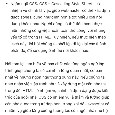
Ngôn ngữ CSS: CSS – Cascading Style Sheets có
nhiệm vụ chính là việc giúp webmaster có thể xác định
được styles, cũng như định nghĩa tốt nhiều loại nội
dung khác nhau. Người dùng có thể tiến hành thực
hiện những công việc hoàn toàn thủ công, với những
yếu tố có trong HTML. Tuy nhiên, nếu thực hiện theo
cách này đòi hỏi chúng ta phải lặp đi lặp lại các thành
phần đó, để sử dụng ở nhiều nơi khác nhau.
Nói tóm lại, tìm hiểu về bản chất của từng ngôn ngữ lập
trình giúp chúng ta có cái nhìn tổng quan nhất, cơ bản
nhất về những ngôn ngữ thông dụng này. Nếu chúng ta
nhìn nhận việc lập trình như là xây dựng một căn nhà thì
trong đó: HTML có nhiệm vụ chính là định dạng được kiến
trúc của ngôi nhà, CSS có nhiệm vụ là thảm và tường giúp
căn nhà được trang trí đẹp hơn, trong khi đó Javascript có
nhiệm vụ giúp tăng cường tương tác của ngôi nhà như hệ