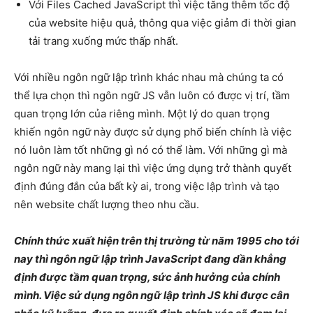
Với Files Cached JavaScript thì việc tăng thêm tốc độ
của website hiệu quả, thông qua việc giảm đi thời gian
tải trang xuống mức thấp nhất.
Với nhiều ngôn ngữ lập trình khác nhau mà chúng ta có
thể lựa chọn thì ngôn ngữ JS vẫn luôn có được vị trí, tầm
quan trọng lớn của riêng mình. Một lý do quan trọng
khiến ngôn ngữ này được sử dụng phổ biến chính là việc
nó luôn làm tốt những gì nó có thể làm. Với những gì mà
ngôn ngữ này mang lại thì việc ứng dụng trở thành quyết
định đúng đắn của bất kỳ ai, trong việc lập trình và tạo
nên website chất lượng theo nhu cầu.
Chính thức xuất hiện trên thị trường từ năm 1995 cho tới
nay thì ngôn ngữ lập trình JavaScript đang dần khẳng
định được tầm quan trọng, sức ảnh hưởng của chính
mình. Việc sử dụng ngôn ngữ lập trình JS khi được cân