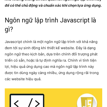
để có thể chủ động và chuẩn xác khi chọn lựa ứng dụng.
Ngôn ngữ lập trình Javascript là
gì?
Javascript chính là một ngôn ngữ lập trình với khả năng
đem tới sự sinh động khi thiết kế website. Đây là dạng
ngôn ngữ theo kịch bản, dựa trên chính đối trượng phát
triển có sẵn, hoặc là tự định nghĩa ra. Chính vì tính tiện
lợi, hiệu quả ứng dụng cao mà ngôn ngữ lập trình này
được tin dùng ngày càng nhiều, ứng dụng rộng rãi trong
các website hiệu quả.