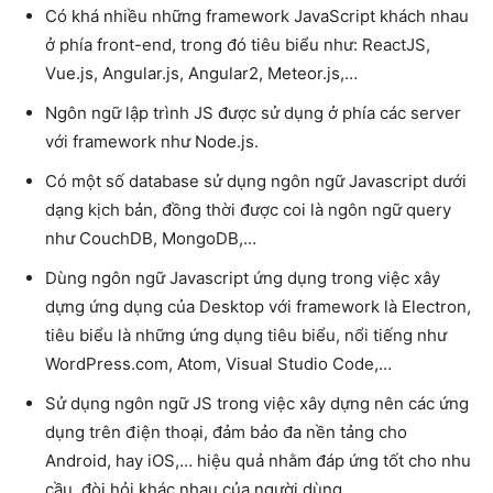
Có khá nhiều những framework JavaScript khách nhau
ở phía front-end, trong đó tiêu biểu như: ReactJS,
Vue.js, Angular.js, Angular2, Meteor.js,…
Ngôn ngữ lập trình JS được sử dụng ở phía các server
với framework như Node.js.
Có một số database sử dụng ngôn ngữ Javascript dưới
dạng kịch bản, đồng thời được coi là ngôn ngữ query
như CouchDB, MongoDB,…
Dùng ngôn ngữ Javascript ứng dụng trong việc xây
dựng ứng dụng của Desktop với framework là Electron,
tiêu biểu là những ứng dụng tiêu biểu, nổi tiếng như
WordPress.com, Atom, Visual Studio Code,…
Sử dụng ngôn ngữ JS trong việc xây dựng nên các ứng
dụng trên điện thoại, đảm bảo đa nền tảng cho
Android, hay iOS,… hiệu quả nhằm đáp ứng tốt cho nhu
cầu, đòi hỏi khác nhau của người dùng.