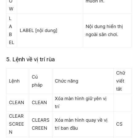
O
muốn in.
W
L
A
Nội dung hiển thị
LABEL [nội dung]
B
ngoài sân chơi.
EL
5. Lệnh về vị trí rùa
Chữ
Cú
Lệnh
Chức năng
viết
pháp
tắt
Xóa màn hình giữ yên vị
CLEAN
CLEAN
trí
CLEAR
CLEARS
Xóa màn hình quay về vị
SCREE
CS
CREEN
trí ban đầu
N