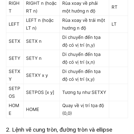
RIGH
RIGHT n (hoặc
Rùa xoay về phải
RT
T
RT n)
một hướng n độ
LEFT n (hoặc
Rùa xoay về trái một
LEFT
LT
LT n)
hướng n độ
Di chuyển đến tọa
SETX
SETX n
độ có vị trí (n,y)
Di chuyển đến tọa
SETY
SETY n
độ có vị trí (x,n)
SETX
Di chuyển đến tọa
SETXY x y
Y
độ có vị trí (x,y)
SETP
SETPOS [x y]
Tương tụ như SETXY
OS
HOM
Quay về vị trí tọa độ
HOME
E
(0,0)
2. Lệnh vẽ cung tròn, đường tròn và ellipse