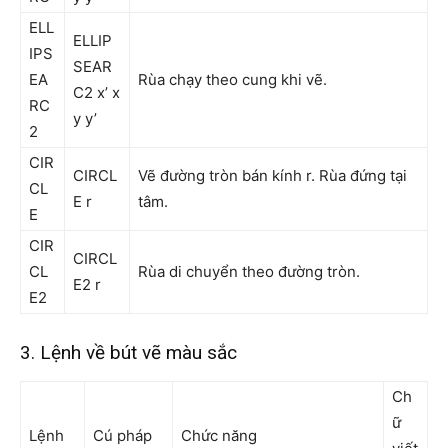
ELL
ELLIP
IPS
SEAR
EA
Rùa chạy theo cung khi vẽ.
C2 x’ x
RC
y y’
2
CIR
CIRCL
Vẽ đường tròn bán kính r. Rùa đứng tại
CL
E r
tâm.
E
CIR
CIRCL
CL
Rùa di chuyển theo đường tròn.
E2 r
E2
3. Lệnh về bút vẽ màu sắc
Ch
ữ
Lệnh
Cú pháp
Chức năng