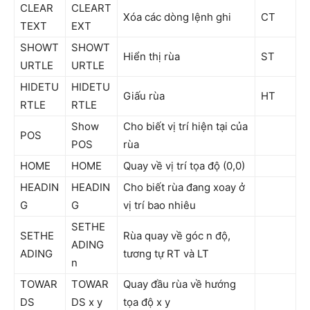
CLEAR
CLEART
Xóa các dòng lệnh ghi
CT
TEXT
EXT
SHOWT
SHOWT
Hiển thị rùa
ST
URTLE
URTLE
HIDETU
HIDETU
Giấu rùa
HT
RTLE
RTLE
Show
Cho biết vị trí hiện tại của
POS
POS
rùa
HOME
HOME
Quay về vị trí tọa độ (0,0)
HEADIN
HEADIN
Cho biết rùa đang xoay ở
G
G
vị trí bao nhiêu
SETHE
SETHE
Rùa quay về góc n độ,
ADING
ADING
tương tự RT và LT
n
TOWAR
TOWAR
Quay đầu rùa về hướng
DS
DS x y
tọa độ x y