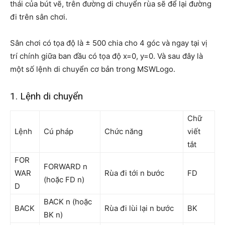
thái của bút vẽ, trên đường di chuyển rùa sẽ để lại đường
đi trên sân chơi.
Sân chơi có tọa độ là ± 500 chia cho 4 góc và ngay tại vị
trí chính giữa ban đầu có tọa độ x=0, y=0. Và sau đây là
một số lệnh di chuyển cơ bản trong MSWLogo.
1. Lệnh di chuyển
Chữ
Lệnh
Cú pháp
Chức năng
viết
tắt
FOR
FORWARD n
WAR
Rùa đi tới n bước
FD
(hoặc FD n)
D
BACK n (hoặc
BACK
Rùa đi lùi lại n bước
BK
BK n)