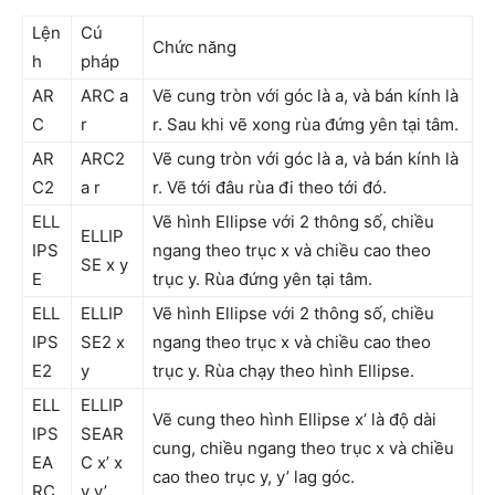
Lện
Cú
Chức năng
h
pháp
AR
ARC a
Vẽ cung tròn với góc là a, và bán kính là
C
r
r. Sau khi vẽ xong rùa đứng yên tại tâm.
AR
ARC2
Vẽ cung tròn với góc là a, và bán kính là
C2
a r
r. Vẽ tới đâu rùa đi theo tới đó.
ELL
Vẽ hình Ellipse với 2 thông số, chiều
ELLIP
IPS
ngang theo trục x và chiều cao theo
SE x y
E
trục y. Rùa đứng yên tại tâm.
ELL
ELLIP
Vẽ hình Ellipse với 2 thông số, chiều
IPS
SE2 x
ngang theo trục x và chiều cao theo
E2
y
trục y. Rùa chạy theo hình Ellipse.
ELL
ELLIP
Vẽ cung theo hình Ellipse x’ là độ dài
IPS
SEAR
cung, chiều ngang theo trục x và chiều
EA
C x’ x
cao theo trục y, y’ lag góc.
RC
y y’