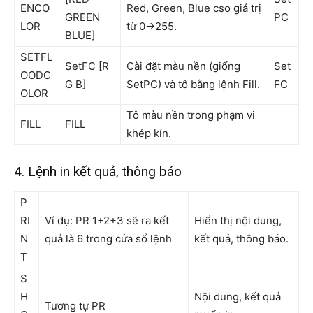
ENCO
Red, Green, Blue cso giá trị
GREEN
PC
LOR
từ 0->255.
BLUE]
SETFL
SetFC [R
Cài đặt màu nền (giống
Set
OODC
G B]
SetPC) và tô bằng lệnh Fill.
FC
OLOR
Tô màu nền trong phạm vi
FILL
FILL
khép kín.
4. Lệnh in kết quả, thông báo
P
RI
Ví dụ: PR 1+2+3 sẽ ra kết
Hiển thị nội dung,
N
quả là 6 trong cửa sổ lệnh
kết quả, thông báo.
T
S
H
Nội dung, kết quả
Tương tự PR