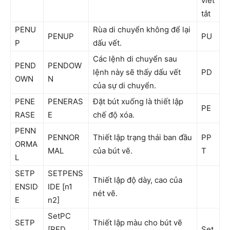
viết
tắt
PENU
Rùa di chuyển không để lại
PENUP
PU
P
dấu vết.
Các lệnh di chuyển sau
PEND
PENDOW
lệnh này sẽ thấy dấu vết
PD
OWN
N
của sự di chuyển.
PENE
PENERAS
Đặt bút xuống là thiết lập
PE
RASE
E
chế độ xóa.
PENN
PENNOR
Thiết lập trạng thái ban đầu
PP
ORMA
MAL
của bút vẽ.
T
L
SETP
SETPENS
Thiết lập độ dày, cao của
ENSID
IDE [n1
nét vẽ.
E
n2]
SetPC
SETP
Thiết lập màu cho bút vẽ
[RED
Set