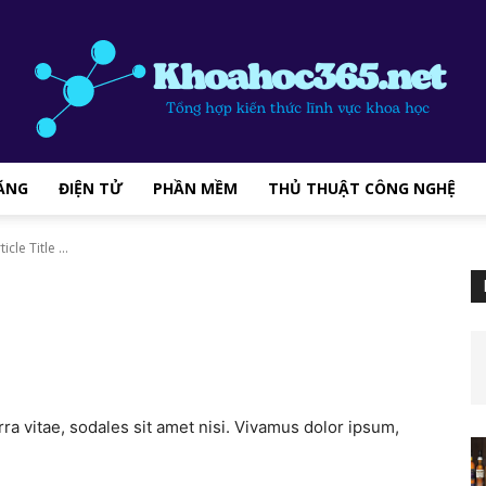
ĂNG
ĐIỆN TỬ
PHẦN MỀM
THỦ THUẬT CÔNG NGHỆ
khoahoc365.net
ticle Title ...
–
ra vitae, sodales sit amet nisi. Vivamus dolor ipsum,