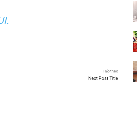
I.
lĩnh
vực
Tiếp theo
Next Post Title
khoa