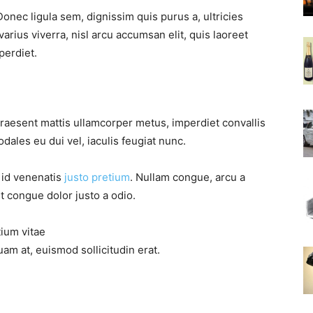
Donec ligula sem, dignissim quis purus a, ultricies
Tổng
varius viverra, nisl arcu accumsan elit, quis laoreet
perdiet.
hợp
Praesent mattis ullamcorper metus, imperdiet convallis
ales eu dui vel, iaculis feugiat nunc.
, id venenatis
justo pretium
. Nullam congue, arcu a
t congue dolor justo a odio.
kiến
tium vitae
am at, euismod sollicitudin erat.
thức