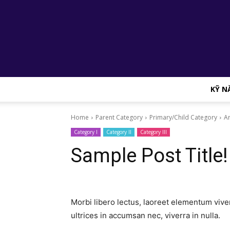
KỸ N
Home
Parent Category
Primary/Child Category
Ar
Category I
Category II
Category III
Sample Post Title!
Morbi libero lectus, laoreet elementum viver
ultrices in accumsan nec, viverra in nulla.