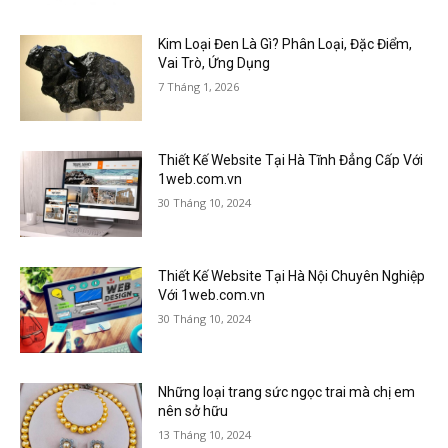
Kim Loại Đen Là Gì? Phân Loại, Đặc Điểm,
Vai Trò, Ứng Dụng
7 Tháng 1, 2026
Thiết Kế Website Tại Hà Tĩnh Đẳng Cấp Với
1web.com.vn
30 Tháng 10, 2024
Thiết Kế Website Tại Hà Nội Chuyên Nghiệp
Với 1web.com.vn
30 Tháng 10, 2024
Những loại trang sức ngọc trai mà chị em
nên sở hữu
13 Tháng 10, 2024