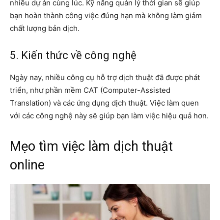
nhiều dự án cùng lúc. Kỹ năng quản lý thời gian sẽ giúp
bạn hoàn thành công việc đúng hạn mà không làm giảm
chất lượng bản dịch.
5. Kiến thức về công nghệ
Ngày nay, nhiều công cụ hỗ trợ dịch thuật đã được phát
triển, như phần mềm CAT (Computer-Assisted
Translation) và các ứng dụng dịch thuật. Việc làm quen
với các công nghệ này sẽ giúp bạn làm việc hiệu quả hơn.
Mẹo tìm việc làm dịch thuật
online