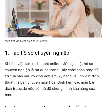
Mẹo tìm việc làm dịch thuật online
1. Tạo hồ sơ chuyên nghiệp
Khi tìm việc làm dịch thuật online, việc tạo một hồ sơ
chuyên nghiệp là rất quan trọng. Hãy chắc chắn rằng hồ
sơ của bạn nêu rõ kinh nghiệm, kỹ năng và lĩnh vực dịch
thuật mà bạn chuyên môn hóa. Đính kèm các mẫu bản
dịch trước đó nếu có thể để chứng minh khả năng của
bạn.