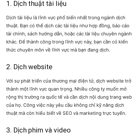
1. Dịch thuật tài liệu
Dịch tài liệu là lĩnh vực phổ biến nhất trong ngành dịch
thuật. Bạn có thể dịch các tài liệu như hợp đồng, báo cáo
tài chính, sách hướng dẫn, hoặc các tài liệu chuyên ngành
khác. Để thành công trong lĩnh vực này, bạn cần có kiến
thức chuyên môn về lĩnh vực mà bạn đang dịch.
2. Dịch website
Với sự phát triển của thương mại điện tử, dịch website trở
thành một lĩnh vực quan trọng. Nhiều công ty muốn mở
rộng thị trường ra quốc tế và cần dịch nội dung trang web
của họ. Công việc này yêu cầu không chỉ kỹ năng dịch
thuật mà còn hiểu biết về SEO và marketing trực tuyến.
3. Dịch phim và video