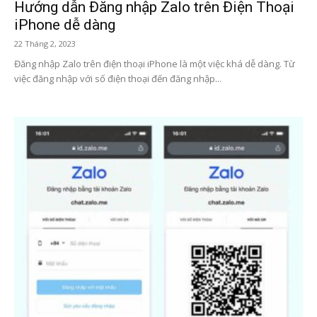
Hướng dẫn Đăng nhập Zalo trên Điện Thoại
iPhone dễ dàng
22 Tháng 2, 2023
Đăng nhập Zalo trên điện thoại iPhone là một việc khá dễ dàng. Từ
việc đăng nhập với số điện thoại đến đăng nhập...