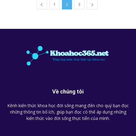
1
2
3
Về chúng tôi
Kênh kiến thức khoa học đời sống mang đến cho quý bạn đọc
những thông tin bổ ích, giúp bạn đọc có thể áp dụng những
kiến thức vào đời sống thực tiễn của mình.