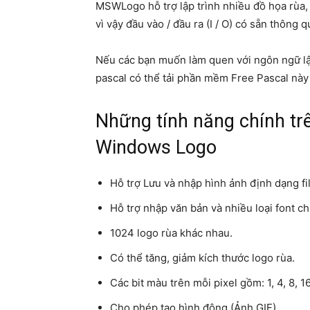
MSWLogo hỗ trợ lập trình nhiều đồ họa rùa, 
vì vậy đầu vào / đầu ra (I / O) có sẵn thông q
Nếu các bạn muốn làm quen với ngôn ngữ lập
pascal có thể tải
phần mềm Free Pascal
này
Những tính năng chính t
Windows Logo
Hỗ trợ Lưu và nhập hình ảnh định dạng f
Hỗ trợ nhập văn bản và nhiều loại font c
1024 logo rùa khác nhau.
Có thể tăng, giảm kích thước logo rùa.
Các bit màu trên mỗi pixel gồm: 1, 4, 8, 1
Cho phép tạo hình động (Ảnh GIF).