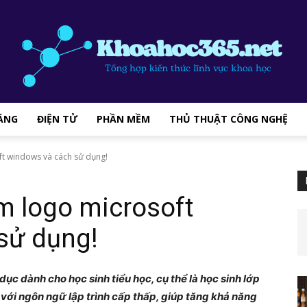
ĂNG
ĐIỆN TỬ
PHẦN MỀM
THỦ THUẬT CÔNG NGHỆ
khoahoc365.net
t windows và cách sử dụng!
m logo microsoft
sử dụng!
–
c dành cho học sinh tiểu học, cụ thể là học sinh lớp
n với ngôn ngữ lập trình cấp thấp, giúp tăng khả năng