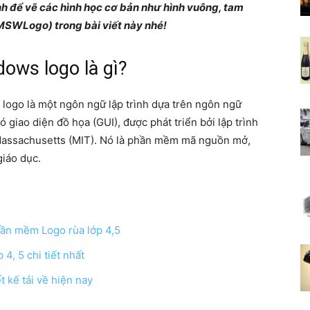
nh để vẽ các hình học cơ bản như hình vuông, tam
Tổng
SWLogo) trong bài viết này nhé!
ows logo là gì?
 logo là một ngôn ngữ lập trình dựa trên ngôn ngữ
hợp
giao diện đồ họa (GUI), được phát triển bởi lập trình
Massachusetts (MIT). Nó là phần mềm mã nguồn mở,
iáo dục.
kiến
ần mềm Logo rùa lớp 4,5
4, 5 chi tiết nhất
 kế tải về hiện nay
thức