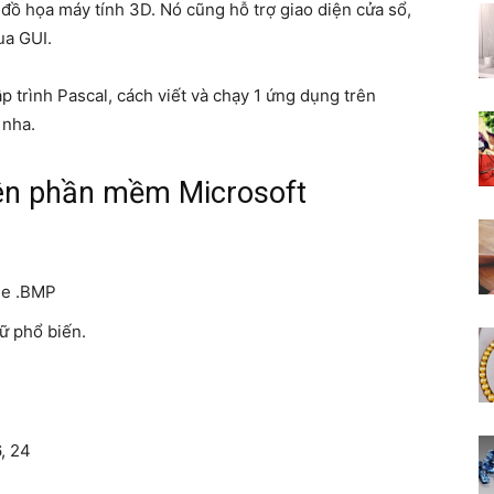
đồ họa máy tính 3D. Nó cũng hỗ trợ giao diện cửa sổ,
ua GUI.
 trình Pascal, cách viết và chạy 1 ứng dụng trên
lĩnh
 nha.
rên phần mềm Microsoft
vực
ile .BMP
hữ phổ biến.
khoa
6, 24