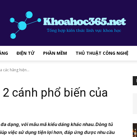
ĂNG
ĐIỆN TỬ
PHẦN MỀM
THỦ THUẬT CÔNG NGHỆ
khoahoc365.net
a các hãng hiện...
h 2 cánh phổ biến của
–
t đa dạng, với mẫu mã kiểu dáng khác nhau. Dòng tủ
 giúp việc sử dụng tiện lợi hơn, đáp ứng được nhu cầu