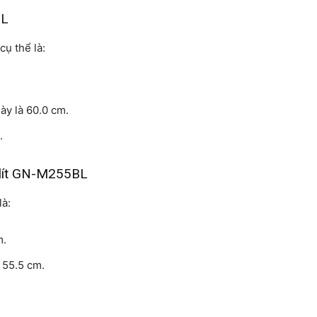
BL
cụ thể là:
này là 60.0 cm.
m.
5 lít GN-M255BL
là:
m.
à 55.5 cm.