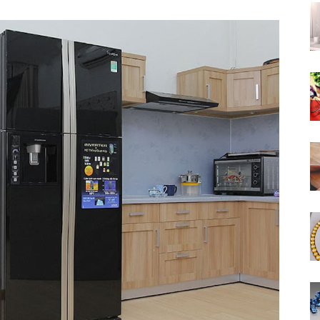
lĩnh
vực
khoa