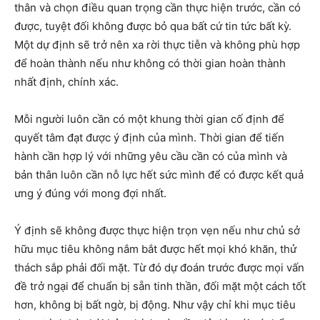
thân và chọn điều quan trọng cần thực hiện trước, cần có
được, tuyệt đối không được bỏ qua bất cứ tin tức bất kỳ.
Một dự định sẽ trở nên xa rời thực tiễn và không phù hợp
để hoàn thành nếu như không có thời gian hoàn thành
nhất định, chính xác.
Mỗi người luôn cần có một khung thời gian cố định để
quyết tâm đạt được ý định của mình. Thời gian để tiến
hành cần hợp lý với những yêu cầu cần có của mình và
bản thân luôn cần nỗ lực hết sức mình để có được kết quả
ưng ý đúng với mong đợi nhất.
Ý định sẽ không được thực hiện trọn vẹn nếu như chủ sở
hữu mục tiêu không nắm bắt được hết mọi khó khăn, thử
thách sắp phải đối mặt. Từ đó dự đoán trước được mọi vấn
đề trở ngại để chuẩn bị sẵn tinh thần, đối mặt một cách tốt
hơn, không bị bất ngờ, bị động. Như vậy chỉ khi mục tiêu