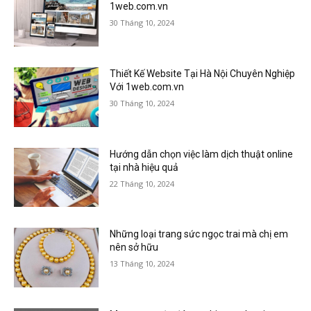
1web.com.vn
30 Tháng 10, 2024
Thiết Kế Website Tại Hà Nội Chuyên Nghiệp
Với 1web.com.vn
30 Tháng 10, 2024
Hướng dẫn chọn việc làm dịch thuật online
tại nhà hiệu quả
22 Tháng 10, 2024
Những loại trang sức ngọc trai mà chị em
nên sở hữu
13 Tháng 10, 2024