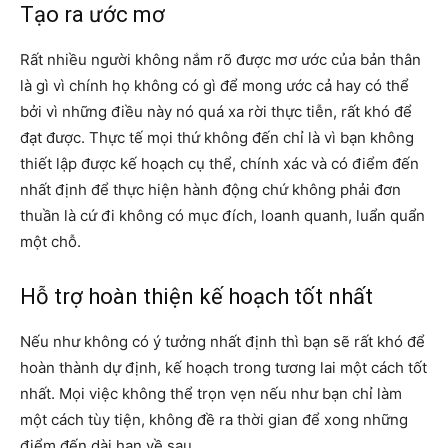
Tạo ra ước mơ
Rất nhiều người không nắm rõ được mơ ước của bản thân
là gì vì chính họ không có gì để mong ước cả hay có thể
bởi vì những điều này nó quá xa rời thực tiễn, rất khó để
đạt được. Thực tế mọi thứ không đến chỉ là vì bạn không
thiết lập được kế hoạch cụ thể, chính xác và có điểm đến
nhất định để thực hiện hành động chứ không phải đơn
thuần là cứ đi không có mục đích, loanh quanh, luẩn quẩn
một chỗ.
Hỗ trợ hoàn thiện kế hoạch tốt nhất
Nếu như không có ý tưởng nhất định thì bạn sẽ rất khó để
hoàn thành dự định, kế hoạch trong tương lai một cách tốt
nhất. Mọi việc không thể trọn vẹn nếu như bạn chỉ làm
một cách tùy tiện, không đề ra thời gian để xong những
điểm đến dài hạn về sau.