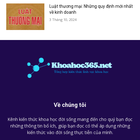
Luật thương mại: Những quy định mới nhất
về kinh doanh
3 Tháng 10, 2024
Về chúng tôi
Kênh kiến thức khoa học đời sống mang đến cho quý bạn đọc
những thông tin bổ ích, giúp bạn đọc có thể áp dụng những
kiến thức vào đời sống thực tiễn của mình.