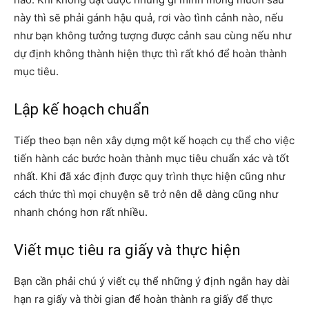
này thì sẽ phải gánh hậu quả, rơi vào tình cảnh nào, nếu
như bạn không tưởng tượng được cảnh sau cùng nếu như
dự định không thành hiện thực thì rất khó để hoàn thành
mục tiêu.
Lập kế hoạch chuẩn
Tiếp theo bạn nên xây dựng một kế hoạch cụ thể cho việc
tiến hành các bước hoàn thành mục tiêu chuẩn xác và tốt
nhất. Khi đã xác định được quy trình thực hiện cũng như
cách thức thì mọi chuyện sẽ trở nên dễ dàng cũng như
nhanh chóng hơn rất nhiều.
Viết mục tiêu ra giấy và thực hiện
Bạn cần phải chú ý viết cụ thể những ý định ngắn hay dài
hạn ra giấy và thời gian để hoàn thành ra giấy để thực